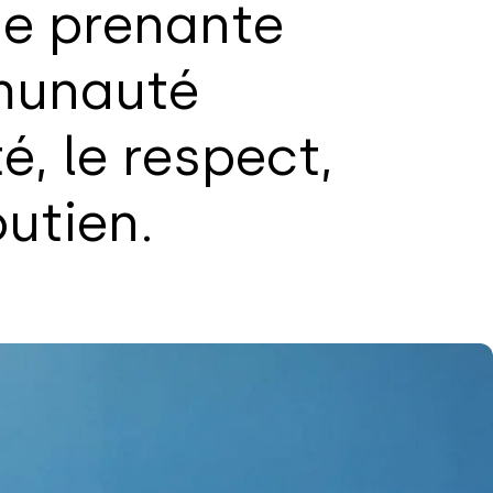
ie prenante
munauté
é, le respect,
outien.