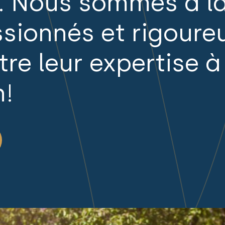
. Nous sommes à l
Industrielles
sionnés et rigoure
Résidentielles
re leur expertise à
n!
VOIR TOUTES NOS PROPRIÉTÉS