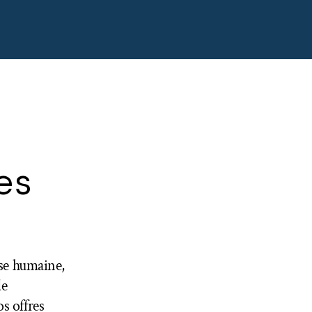
es
ise humaine,
de
s offres